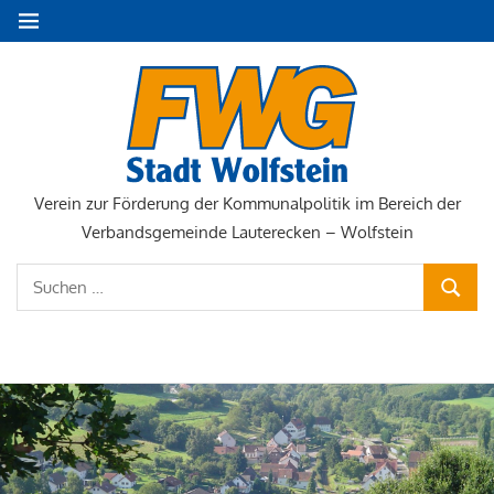
Zum
MENÜ
Inhalt
springen
FWG
Stadt
Wolfste
Verein zur Förderung der Kommunalpolitik im Bereich der
Verbandsgemeinde Lauterecken – Wolfstein
Suchen
SUCHE
nach:
NAVIGATION