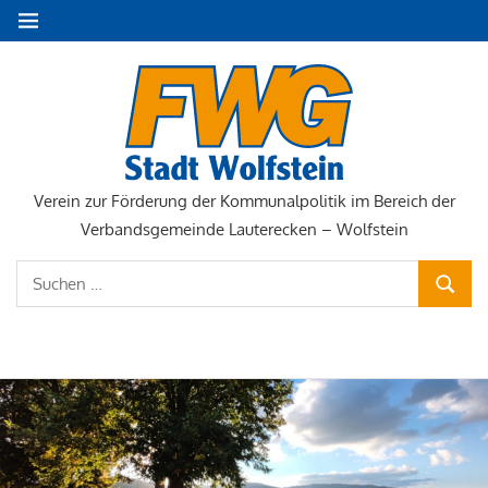
Zum
MENÜ
Inhalt
springen
FWG
Stadt
Wolfste
Verein zur Förderung der Kommunalpolitik im Bereich der
Verbandsgemeinde Lauterecken – Wolfstein
Suchen
SUCHE
nach:
NAVIGATION