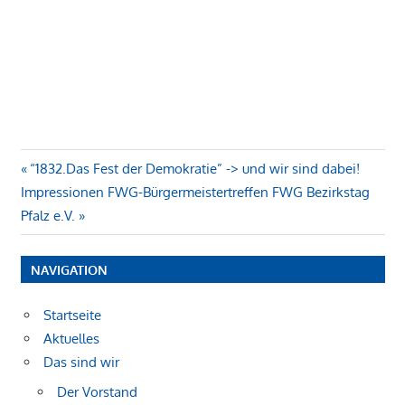
Beitragsnavigation
Vorheriger
“1832.Das Fest der Demokratie” -> und wir sind dabei!
Nächster
Beitrag:
Impressionen FWG-Bürgermeistertreffen FWG Bezirkstag
Beitrag:
Pfalz e.V.
NAVIGATION
Startseite
Aktuelles
Das sind wir
Der Vorstand