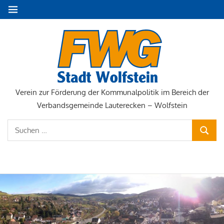
Zum
MENÜ
Inhalt
springen
FWG
Stadt
Wolfste
Verein zur Förderung der Kommunalpolitik im Bereich der
Verbandsgemeinde Lauterecken – Wolfstein
Suchen
SUCHE
nach:
NAVIGATION