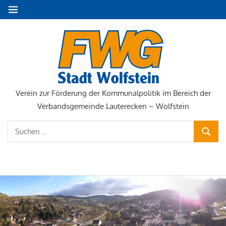
Zum
MENÜ
Inhalt
springen
FWG
Stadt
Wolfste
Verein zur Förderung der Kommunalpolitik im Bereich der
Verbandsgemeinde Lauterecken – Wolfstein
Suchen
SUCHE
nach:
NAVIGATION