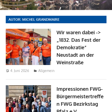
AUTOR:
MICHEL GRANDMAIRE
Wir waren dabei ->
„1832. Das Fest der
Demokratie“
Neustadt an der
Weinstraße
4. Juni 2026
Michel Grandmaire
Allgemein
Impressionen FWG-
Bürgermeistertreffe
n FWG Bezirkstag
Pfalz e.V.