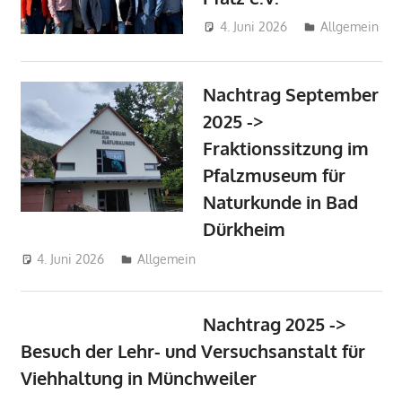
4. Juni 2026
Michel
Allgemein
Grandmaire
Nachtrag September
2025 ->
Fraktionssitzung im
Pfalzmuseum für
Naturkunde in Bad
Dürkheim
4. Juni 2026
Michel Grandmaire
Allgemein
Nachtrag 2025 ->
Besuch der Lehr- und Versuchsanstalt für
Viehhaltung in Münchweiler