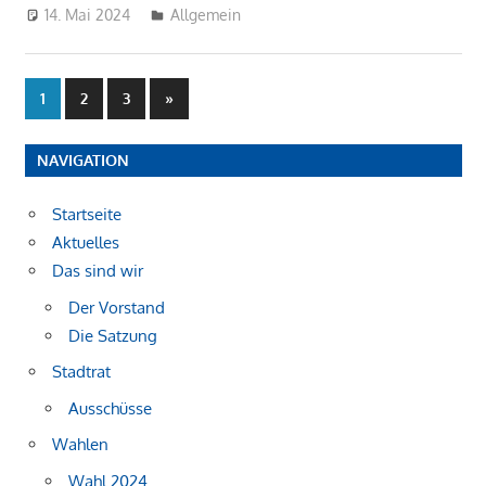
14. Mai 2024
Michel Grandmaire
Allgemein
Seitennummerierung
Nächste
1
2
3
»
Beiträge
der
NAVIGATION
Beiträge
Startseite
Aktuelles
Das sind wir
Der Vorstand
Die Satzung
Stadtrat
Ausschüsse
Wahlen
Wahl 2024